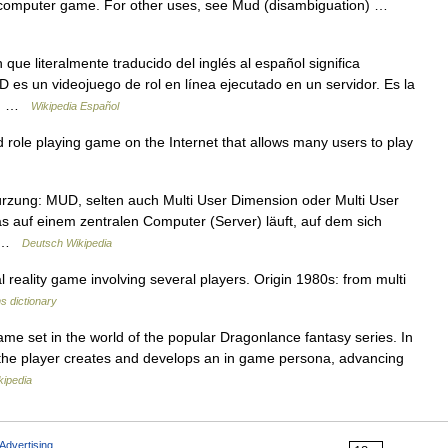
ne computer game. For other uses, see Mud (disambiguation) …
ue literalmente traducido del inglés al español significa
es un videojuego de rol en línea ejecutado en un servidor. Es la
RPG …
Wikipedia Español
le playing game on the Internet that allows many users to play
zung: MUD, selten auch Multi User Dimension oder Multi User
das auf einem zentralen Computer (Server) läuft, auf dem sich
… …
Deutsch Wikipedia
reality game involving several players. Origin 1980s: from multi
s dictionary
ame set in the world of the popular Dragonlance fantasy series. In
the player creates and develops an in game persona, advancing
kipedia
Advertising