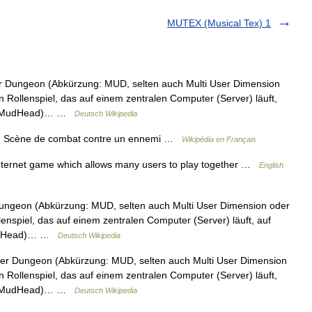
MUTEX (Musical Tex) 1
r Dungeon (Abkürzung: MUD, selten auch Multi User Dimension
n Rollenspiel, das auf einem zentralen Computer (Server) läuft,
der MudHead)… …
Deutsch Wikipedia
. Scène de combat contre un ennemi …
Wikipédia en Français
ternet game which allows many users to play together …
English
ungeon (Abkürzung: MUD, selten auch Multi User Dimension oder
lenspiel, das auf einem zentralen Computer (Server) läuft, auf
 MudHead)… …
Deutsch Wikipedia
er Dungeon (Abkürzung: MUD, selten auch Multi User Dimension
n Rollenspiel, das auf einem zentralen Computer (Server) läuft,
der MudHead)… …
Deutsch Wikipedia