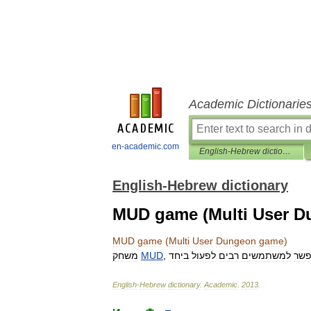
Academic Dictionarie
en-academic.com
English-Hebrew dictionary
English-Hebrew dictionary
MUD game (Multi User 
MUD
game
(
Multi
User
Dungeon
game
)
משחק
MUD
,
ביחד
לפעול
רבים
למשתמשים
שר
English
-
Hebrew
dictionary
.
Academic
.
2013
.