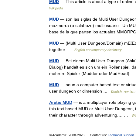
MUD
— This article is about a type of onli
Wikipedia
MUD
— son las siglas de Multi User Dungeon q
mazmorra (o calabozo) multiusuario . Un MUD 
base de la que parten los actuales MMO
MUD
— (Multi User Dungeon/Domain) mÊŒd ro
together …
English contemporary dictionary
MUD
— Bei einem Multi User Dungeon (Abkür
Dialog) handelt es sich um ein Rollenspiel, 
mehrere Spieler (Mudder oder MudHead)
MUD
— noun a computer based text or virtual 
user dungeon or dimension …
English new term
Arctic MUD
— is a multiplayer role playing g
this text based MUD or Multi User Dungeon, 
their character through adventuring,… …
Wi
© Academic, 2000-2026
Contact us:
Technical Support
,