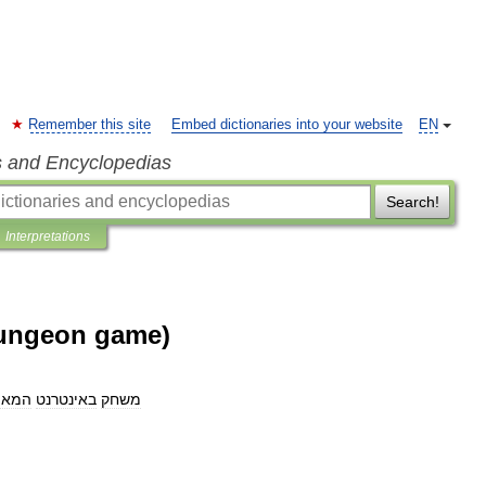
Remember this site
Embed dictionaries into your website
EN
s and Encyclopedias
Search!
Interpretations
Dungeon game)
משחק
באינטרנט
המאפ